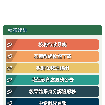
左邊區域內容
校務連結
校務行政系統
花蓮教網軟體下載
教師在職進修網
花蓮教育處處務公告
教育體系身分認證服務
中途離校通報