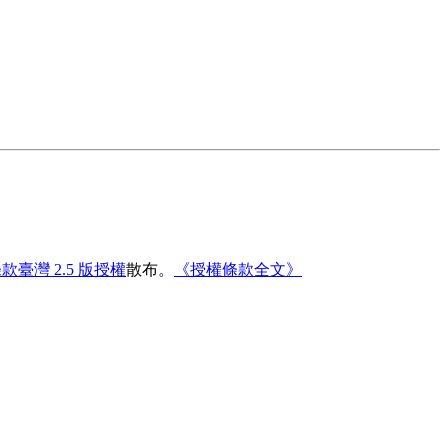
花蓮縣立體育高級中等學校全球資訊網電子報第 57 期
臺灣 2.5 版授權
散布。
《授權條款全文》