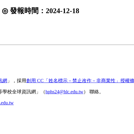
tw ◎ 發報時間：2024-12-18
訊網
」，採用
創用 CC「姓名標示－禁止改作－非商業性」授權條款
等學校全球資訊網」（
hphs24@hlc.edu.tw
） 聯絡。
.edu.tw