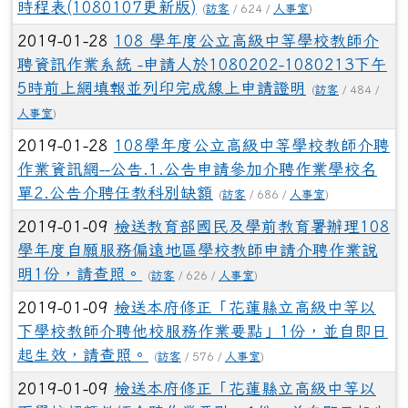
時程表(1080107更新版)
(
訪客
/ 624 /
人事室
)
2019-01-28
108 學年度公立高級中等學校教師介
聘資訊作業系統 -申請人於1080202-1080213下午
5時前上網填報並列印完成線上申請證明
(
訪客
/ 484 /
人事室
)
2019-01-28
108學年度公立高級中等學校教師介聘
作業資訊網--公告.1.公告申請參加介聘作業學校名
單2.公告介聘任教科別缺額
(
訪客
/ 686 /
人事室
)
2019-01-09
檢送教育部國民及學前教育署辦理108
學年度自願服務偏遠地區學校教師申請介聘作業說
明1份，請查照。
(
訪客
/ 626 /
人事室
)
2019-01-09
檢送本府修正「花蓮縣立高級中等以
下學校教師介聘他校服務作業要點」1份，並自即日
起生效，請查照。
(
訪客
/ 576 /
人事室
)
2019-01-09
檢送本府修正「花蓮縣立高級中等以