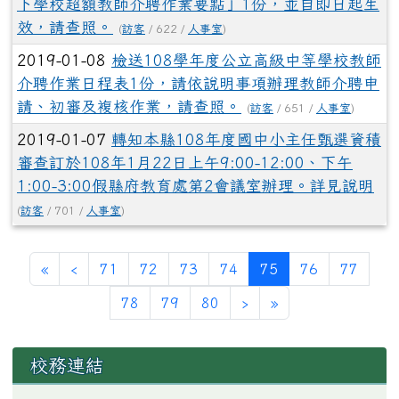
下學校超額教師介聘作業要點」1份，並自即日起生
效，請查照。
(
訪客
/ 622 /
人事室
)
2019-01-08
檢送108學年度公立高級中等學校教師
介聘作業日程表1份，請依說明事項辦理教師介聘申
請、初審及複核作業，請查照。
(
訪客
/ 651 /
人事室
)
2019-01-07
轉知本縣108年度國中小主任甄選資積
審查訂於108年1月22日上午9:00-12:00、下午
1:00-3:00假縣府教育處第2會議室辦理。詳見說明
(
訪客
/ 701 /
人事室
)
第一頁
上一頁
(目前頁次)
«
‹
71
72
73
74
75
76
77
下一頁
最後頁
78
79
80
›
»
左邊區域內容
校務連結