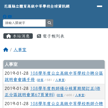
導覽列
花蓮縣立體育高級中等學校全球資
跳至主內容區
花蓮縣立體育高級中等學校全球資訊網
search
頁尾區域
主內容區域
本站消息
電子報列表
⏸
回首頁
人事室
文章列表
人事室
2019-01-28
108學年度公立高級中等學校介聘分區
說明會會議手冊
(
訪客
/ 581 /
人事室
)
2019-01-28
108學年度教師積分核算期間訂正(修
正分區說明會第67頁資料)
(
訪客
/ 600 /
人事室
)
2019-01-28
108學年度公立高級中等學校教師介聘