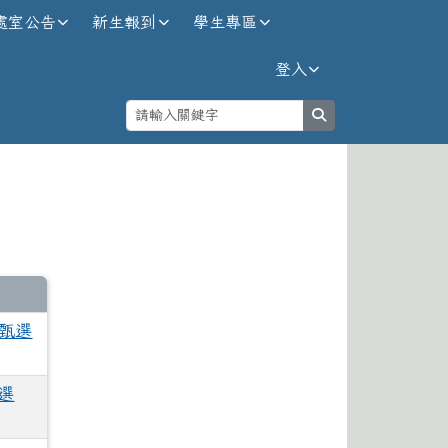
處室公告
新生報到
學生專區
登入
search
⏸
甄選
選