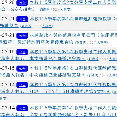
-07-28
本校115學年度第2次教學支援工作人員甄
公告
次公告分6次招考）
(
劉彥秀
/ 52 /
人事室
)
-07-21
本校115學年度第1次自辦鐘點運動教練（
公告
 甄選簡章
(
劉彥秀
/ 85 /
人事室
)
-07-21
花蓮縣政府與卿蓬股份有限公司（花蓮潔
公告
假酒店）簽訂特約商店消費優惠合約
(
劉彥秀
/ 60 /
人事室
)
-07-15
本校115學年度第1次教學支援工作人員甄
公告
招考無人報名，本次甄選已全部辦理完竣。
(
劉彥秀
/ 88 /
人事
-07-15
本校115學年度第1次自辦鐘點代課教師甄
公告
招考無人報名，本次甄選已全部辦理完竣。
(
劉彥秀
/ 84 /
人事
-07-14
本校115學年度第1次自辦鐘點代課教師甄
公告
招考無人報名，訂於115年7月15日賡續辦理第6次招考
(
劉
事室
)
-07-14
本校115學年度第1次教學支援工作人員甄
公告
招考無人報名，尚有太魯閣族語缺額1名，訂於115年7月1