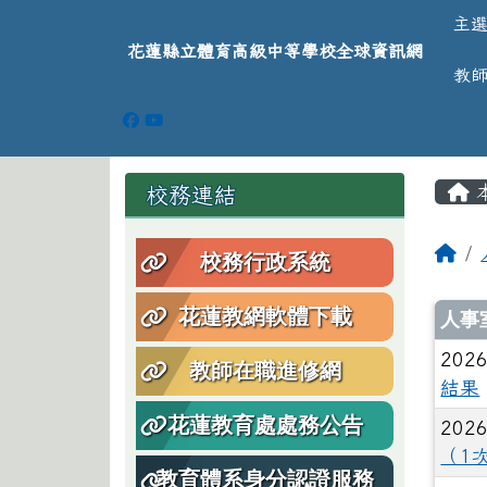
導覽列
跳至主內容區
花蓮縣立體育高級中等學
主
花蓮縣立體育高級中等學校全球資訊網
教
頁尾區域
主
左邊區域內容
校務連結
回
校務行政系統
文
花蓮教網軟體下載
人事
2026
教師在職進修網
結果
花蓮教育處處務公告
2026
（1
教育體系身分認證服務