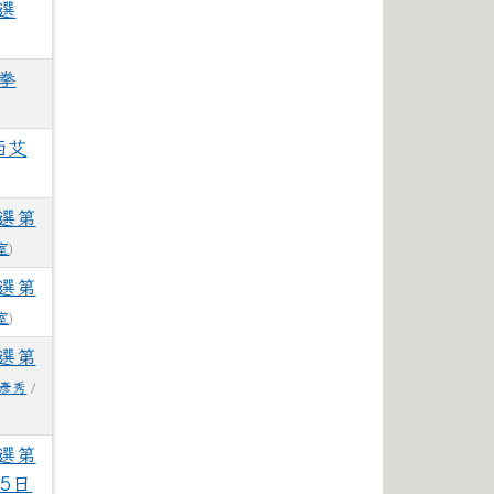
選
拳
西艾
選第
室
)
選第
室
)
選第
彥秀
/
選第
5日