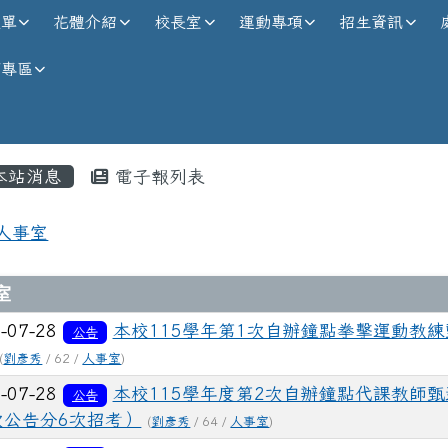
校全球資訊網
選單
花體介紹
校長室
運動專項
招生資訊
師專區
內容區域
本站消息
電子報列表
首頁
人事室
章列表
室
-07-28
本校115學年第1次自辦鐘點拳擊運動教練
公告
(
劉彥秀
/ 62 /
人事室
)
-07-28
本校115學年度第2次自辦鐘點代課教師甄
公告
次公告分6次招考）
(
劉彥秀
/ 64 /
人事室
)