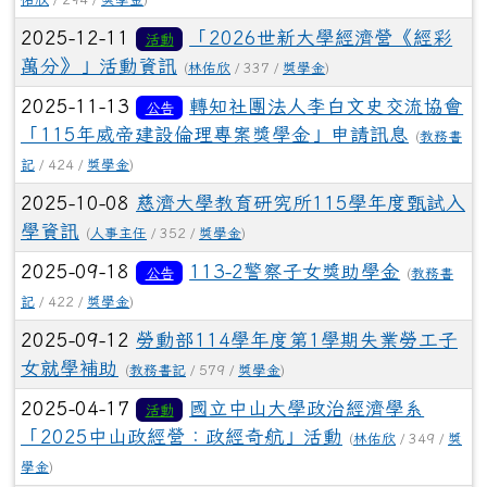
2025-12-11
「2026世新大學經濟營《經彩
活動
萬分》」活動資訊
(
林佑欣
/ 337 /
獎學金
)
2025-11-13
轉知社團法人李白文史交流協會
公告
「115年威帝建設倫理專案獎學金」申請訊息
(
教務書
記
/ 424 /
獎學金
)
2025-10-08
慈濟大學教育研究所115學年度甄試入
學資訊
(
人事主任
/ 352 /
獎學金
)
2025-09-18
113-2警察子女獎助學金
公告
(
教務書
記
/ 422 /
獎學金
)
2025-09-12
勞動部114學年度第1學期失業勞工子
女就學補助
(
教務書記
/ 579 /
獎學金
)
2025-04-17
國立中山大學政治經濟學系
活動
「2025中山政經營：政經奇航」活動
(
林佑欣
/ 349 /
獎
學金
)