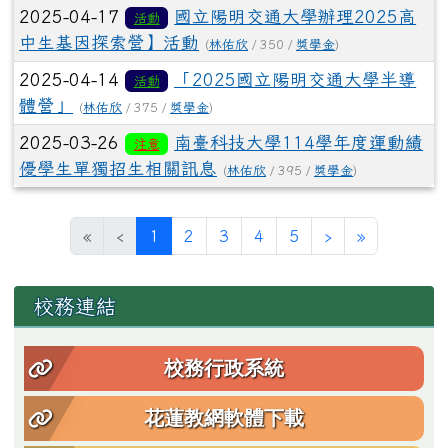
2025-04-17
國立陽明交通大學辦理2025高
活動
中生基因探索營】活動
(
林佑欣
/ 350 /
獎學金
)
2025-04-14
「2025國立陽明交通大學半導
活動
體營」
(
林佑欣
/ 375 /
獎學金
)
2025-03-26
南臺科技大學114學年度運動績
注意
優學生單獨招生相關訊息
(
林佑欣
/ 395 /
獎學金
)
(目前頁次)
下一頁
最後頁
«
‹
1
2
3
4
5
›
»
左邊區域內容
校務連結
校務行政系統
花蓮教網軟體下載