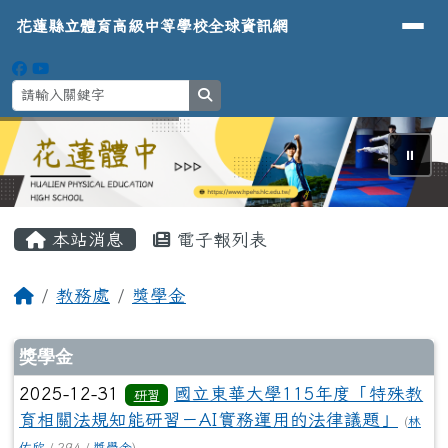
導覽列
花蓮縣立體育高級中等學校全球資
跳至主內容區
花蓮縣立體育高級中等學校全球資訊網
search
⏸
頁尾區域
主內容區域
本站消息
電子報列表
回首頁
教務處
獎學金
文章列表
獎學金
2025-12-31
國立東華大學115年度「特殊教
研習
育相關法規知能研習－AI實務運用的法律議題」
(
林
佑欣
/ 294 /
獎學金
)