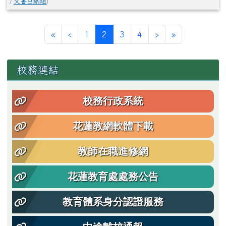
/
文書出納組
)
第一頁
上一頁
(目前頁次)
下一頁
最後頁
«
‹
1
2
3
4
›
»
左邊區域內容
校務連結
校務行政系統
花蓮教網軟體下載
教師在職進修網
花蓮教育處處務公告
教育體系身分認證服務