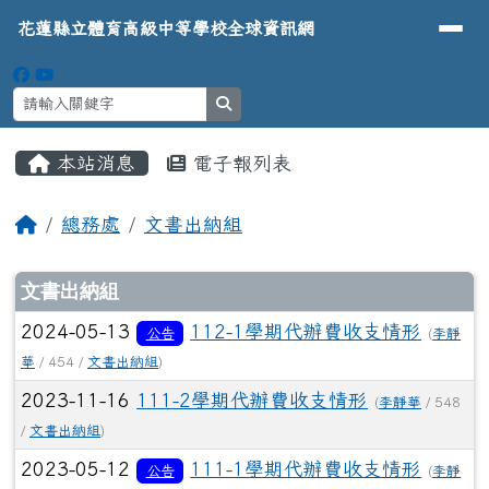
導覽列
花蓮縣立體育高級中等學校全球資
跳至主內容區
花蓮縣立體育高級中等學校全球資訊網
search
頁尾區域
主內容區域
本站消息
電子報列表
⏸
回首頁
總務處
文書出納組
文章列表
文書出納組
2024-05-13
112-1學期代辦費收支情形
公告
(
李靜
華
/ 454 /
文書出納組
)
2023-11-16
111-2學期代辦費收支情形
(
李靜華
/ 548
/
文書出納組
)
2023-05-12
111-1學期代辦費收支情形
公告
(
李靜