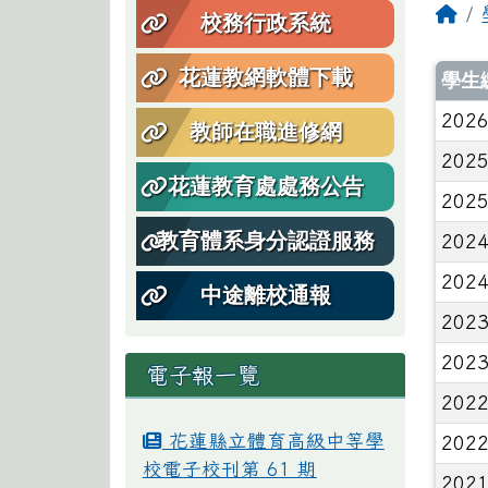
回
校務行政系統
文
花蓮教網軟體下載
學生
2026
教師在職進修網
2025
花蓮教育處處務公告
2025
教育體系身分認證服務
2024
2024
中途離校通報
2023
2023
電子報一覽
2022
花蓮縣立體育高級中等學
2022
校電子校刊第 61 期
2021