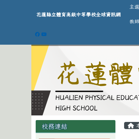
導覽列
跳至主內容區
花蓮縣立體育高級中等學
主
花蓮縣立體育高級中等學校全球資訊網
教
頁尾區域
主
左邊區域內容
校務連結