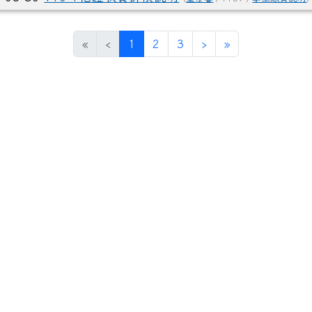
(目前頁次)
下一頁
最後頁
«
‹
1
2
3
›
»