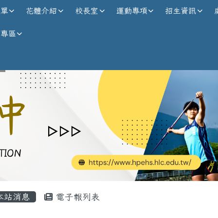
校全球資訊網
選單
花體介紹
校長室
運動專項
招生資訊
師專區
內容區域
本站消息
電子報列表