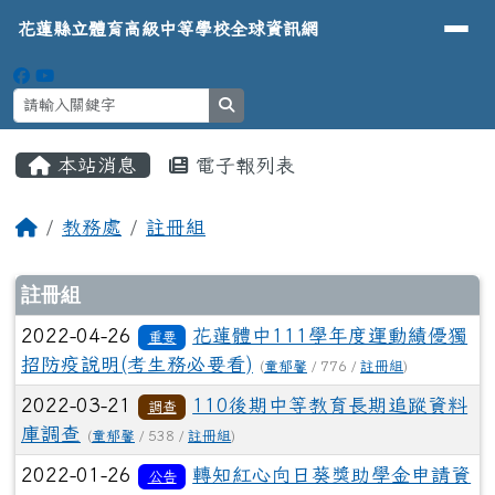
導覽列
花蓮縣立體育高級中等學校全球資
跳至主內容區
花蓮縣立體育高級中等學校全球資訊網
search
頁尾區域
主內容區域
本站消息
電子報列表
⏸
回首頁
教務處
註冊組
文章列表
註冊組
2022-04-26
花蓮體中111學年度運動績優獨
重要
招防疫說明(考生務必要看)
(
童郁馨
/ 776 /
註冊組
)
2022-03-21
110後期中等教育長期追蹤資料
調查
庫調查
(
童郁馨
/ 538 /
註冊組
)
2022-01-26
轉知紅心向日葵獎助學金申請資
公告