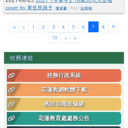
2021-06-25
2021『手牽手』16族50人大合唱
cover by 原住民孩子
(
童郁馨
/ 762 /
註冊組
)
第一頁
上一頁
(目前頁次)
«
‹
1
2
3
4
5
6
7
8
9
下一頁
最後頁
10
›
»
左邊區域內容
校務連結
校務行政系統
花蓮教網軟體下載
教師在職進修網
花蓮教育處處務公告