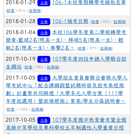
2018-01-29
106-1本校寒假轉學考錄取名單
公告
(
訪客
/ 916 /
註冊組
)
2018-01-28
106-1補考日期
公告
(
訪客
/ 855 /
註冊組
)
2018-01-04
本校106學年度第二學期轉學考
公告
簡章-籃球2名(限高一生)、棒球5名(限高一生)、輕
艇2名(限高一生)、拳擊2名。
(
訪客
/ 977 /
註冊組
)
2017-10-19
107學年度四技申請入學聯合招
公告
生網站
(
訪客
/ 985 /
註冊組
)
2017-10-05
大學招生委員會聯合會與大學入
公告
學考試中心「配合課綱調整試題研發及招考長程規
劃」計畫案共同辦理「大學多元入學方案（111學
年度起適用）暨銜接措施」家長/學生分區說明會。
(
訪客
/ 1085 /
註冊組
)
2017-10-05
107學年度國中教育會考暨全國
公告
高級中等學校及專科學校五年制適性入學重要日程