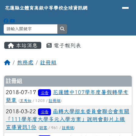
導覽列
花蓮縣立體育高級中等學校全球資
跳至主內容區
花蓮縣立體育高級中等學校全球資訊網
search
頁尾區域
主內容區域
本站消息
電子報列表
⏸
回首頁
教務處
註冊組
文章列表
註冊組
2018-07-17
花蓮體中107學年度暑假轉學考
公告
簡章
(
王秀如
/ 1203 /
註冊組
)
2018-03-22
函轉大學招生委員會聯合會有關
公告
「111學年度大學多元入學方案」說明會影片上線
宣導資訊1份
(
訪客
/ 961 /
註冊組
)