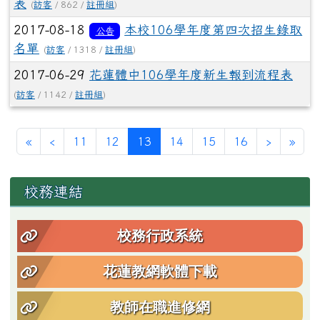
表
(
訪客
/ 862 /
註冊組
)
2017-08-18
本校106學年度第四次招生錄取
公告
名單
(
訪客
/ 1318 /
註冊組
)
2017-06-29
花蓮體中106學年度新生報到流程表
(
訪客
/ 1142 /
註冊組
)
第一頁
上一頁
(目前頁次)
下一頁
最後
«
‹
11
12
13
14
15
16
›
»
左邊區域內容
校務連結
校務行政系統
花蓮教網軟體下載
教師在職進修網