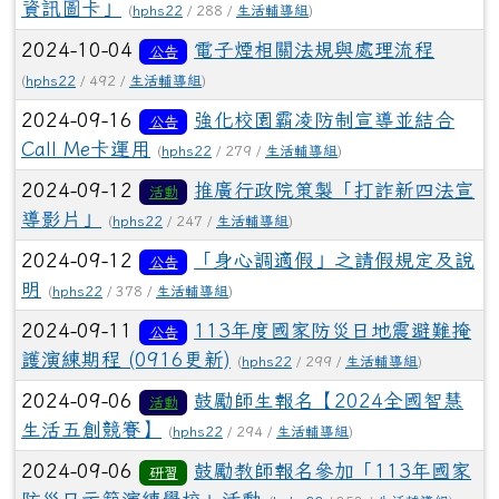
資訊圖卡」
(
hphs22
/ 288 /
生活輔導組
)
2024-10-04
電子煙相關法規與處理流程
公告
(
hphs22
/ 492 /
生活輔導組
)
2024-09-16
強化校園霸凌防制宣導並結合
公告
Call Me卡運用
(
hphs22
/ 279 /
生活輔導組
)
2024-09-12
推廣行政院策製「打詐新四法宣
活動
導影片」
(
hphs22
/ 247 /
生活輔導組
)
2024-09-12
「身心調適假」之請假規定及說
公告
明
(
hphs22
/ 378 /
生活輔導組
)
2024-09-11
113年度國家防災日地震避難掩
公告
護演練期程 (0916更新)
(
hphs22
/ 299 /
生活輔導組
)
2024-09-06
鼓勵師生報名【2024全國智慧
活動
生活五創競賽】
(
hphs22
/ 294 /
生活輔導組
)
2024-09-06
鼓勵教師報名參加「113年國家
研習