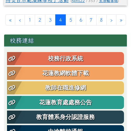
防災日示範演練學校」活動
(
hphs22
/ 353 /
生活輔導組
)
第一頁
上一頁
(目前頁次)
下一頁
最
«
‹
1
2
3
4
5
6
7
8
›
»
左邊區域內容
校務連結
校務行政系統
花蓮教網軟體下載
教師在職進修網
花蓮教育處處務公告
教育體系身分認證服務