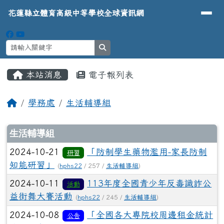
導覽列
花蓮縣立體育高級中等學校全球資
跳至主內容區
花蓮縣立體育高級中等學校全球資訊網
search
頁尾區域
主內容區域
本站消息
電子報列表
⏸
回首頁
學務處
生活輔導組
文章列表
生活輔導組
2024-10-21
「防制學生藥物濫用-家長防制
研習
知能研習」
(
hphs22
/ 257 /
生活輔導組
)
2024-10-11
113年度全國青少年反毒識詐公
活動
益街舞大賽活動
(
hphs22
/ 245 /
生活輔導組
)
2024-10-08
「全國各大專院校周邊租金統計
公告