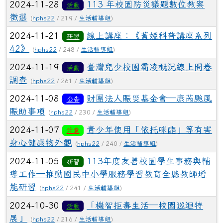
2024-11-28
113 年校園防災議題數位教案
活動
徵選
(
hphs22
/ 219 /
生活輔導組
)
2024-11-21
線上講座：《蓋婭科普講座系列
研習
42》
(
hphs22
/ 248 /
生活輔導組
)
2024-11-19
臺灣兒少校園霸凌概況線上問卷
活動
調查
(
hphs22
/ 261 /
生活輔導組
)
2024-11-08
財團法人賑災基金會─康芮颱風
公告
賑助事項
(
hphs22
/ 230 /
生活輔導組
)
2024-11-07
青少年使用「依托咪酯」等有害
注意
身心健康物外觀
(
hphs22
/ 240 /
生活輔導組
)
2024-11-05
113年度友善校園學生事務與輔
研習
導工作─推動國民中小學服務學習教育全縣教師增
能研習
(
hphs22
/ 241 /
生活輔導組
)
2024-10-30
「機智拒毒生活—校園巡迴特
活動
展」
(
hphs22
/ 216 /
生活輔導組
)