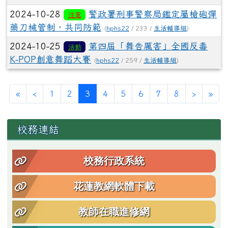
2024-10-28
警政署刑事警察局鑑定屬槍砲彈
注意
藥刀械管制，共同防範
(
hphs22
/ 233 /
生活輔導組
)
2024-10-25
第四屆「舞告厲害」全國反毒
活動
K-POP創意舞蹈大賽
(
hphs22
/ 259 /
生活輔導組
)
第一頁
上一頁
(目前頁次)
下一頁
最
«
‹
1
2
3
4
5
6
7
8
›
»
左邊區域內容
校務連結
校務行政系統
花蓮教網軟體下載
教師在職進修網