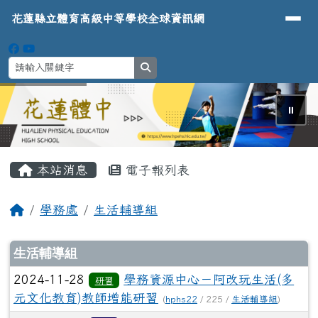
導覽列
花蓮縣立體育高級中等學校全球資
跳至主內容區
花蓮縣立體育高級中等學校全球資訊網
search
⏸
頁尾區域
主內容區域
本站消息
電子報列表
回首頁
學務處
生活輔導組
文章列表
生活輔導組
2024-11-28
學務資源中心－阿改玩生活(多
研習
元文化教育)教師增能研習
(
hphs22
/ 225 /
生活輔導組
)