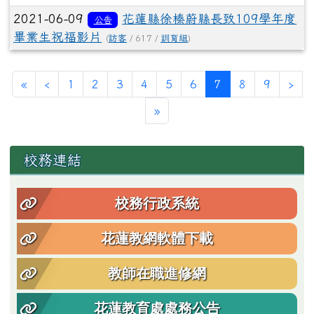
2021-06-09
花蓮縣徐榛蔚縣長致109學年度
公告
畢業生祝福影片
(
訪客
/ 617 /
訓育組
)
第一頁
上一頁
(目前頁次)
下
«
‹
1
2
3
4
5
6
7
8
9
›
最後頁
»
左邊區域內容
校務連結
校務行政系統
花蓮教網軟體下載
教師在職進修網
花蓮教育處處務公告