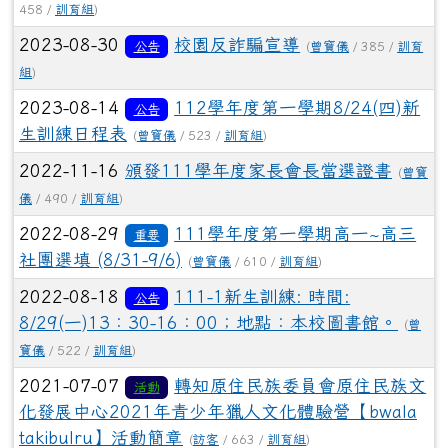
458 /
訓育組
)
2023-08-30
校園反詐騙宣導
公告
(
曾寶儀
/ 385 /
訓育
組
)
2023-08-14
112學年度第一學期8/24(四)新
公告
生訓練日程表
(
曾寶儀
/ 523 /
訓育組
)
2022-11-16
頒發111學年度家長會長當選證書
(
曾寶
儀
/ 490 /
訓育組
)
2022-08-29
111學年度第一學期高一~高三
重要
社團選填 (8/31-9/6)
(
曾寶儀
/ 610 /
訓育組
)
2022-08-18
111-1新生訓練: 時間:
公告
8/29(一)13：30-16：00；地點：本校圖書館。
(
曾
寶儀
/ 522 /
訓育組
)
2021-07-07
轉知原住民族委員會原住民族文
活動
化發展中心2021年青少年獵人文化體驗營【bwala
takibulru】活動簡章
(
訪客
/ 663 /
訓育組
)