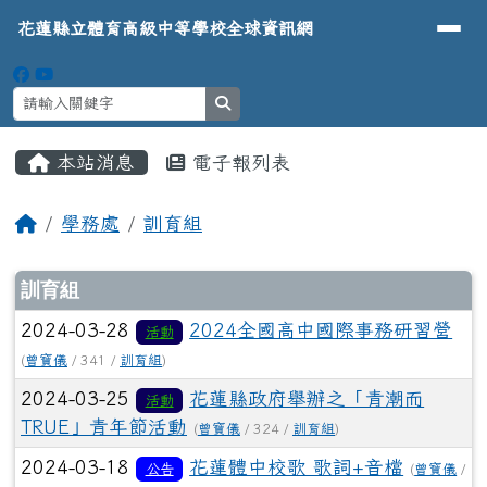
導覽列
花蓮縣立體育高級中等學校全球資
跳至主內容區
花蓮縣立體育高級中等學校全球資訊網
search
頁尾區域
主內容區域
本站消息
電子報列表
⏸
回首頁
學務處
訓育組
文章列表
訓育組
2024-03-28
2024全國高中國際事務研習營
活動
(
曾寶儀
/ 341 /
訓育組
)
2024-03-25
花蓮縣政府舉辦之「青潮而
活動
TRUE」青年節活動
(
曾寶儀
/ 324 /
訓育組
)
2024-03-18
花蓮體中校歌 歌詞+音檔
公告
(
曾寶儀
/