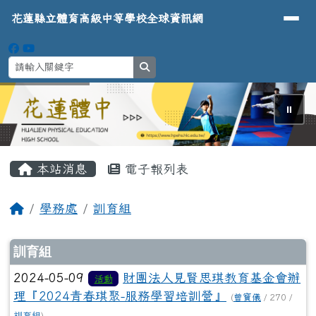
導覽列
花蓮縣立體育高級中等學校全球資
跳至主內容區
花蓮縣立體育高級中等學校全球資訊網
search
⏸
頁尾區域
主內容區域
本站消息
電子報列表
回首頁
學務處
訓育組
文章列表
訓育組
2024-05-09
財團法人見賢思琪教育基金會辦
活動
理『2024青春琪聚-服務學習培訓營』
(
曾寶儀
/ 270 /
訓育組
)