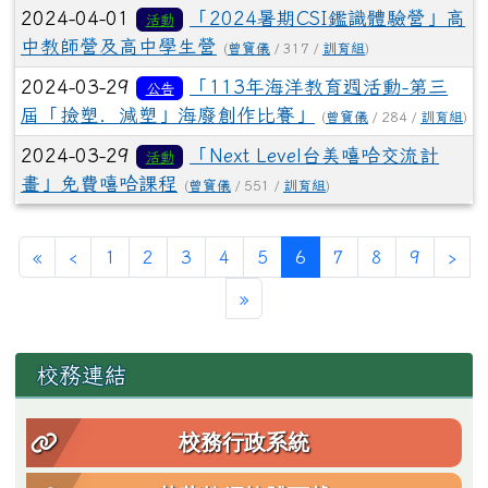
2024-04-01
「2024暑期CSI鑑識體驗營」高
活動
中教師營及高中學生營
(
曾寶儀
/ 317 /
訓育組
)
2024-03-29
「113年海洋教育週活動-第三
公告
屆「撿塑．減塑」海廢創作比賽」
(
曾寶儀
/ 284 /
訓育組
)
2024-03-29
「Next Level台美嘻哈交流計
活動
畫」免費嘻哈課程
(
曾寶儀
/ 551 /
訓育組
)
第一頁
上一頁
(目前頁次)
下
«
‹
1
2
3
4
5
6
7
8
9
›
最後頁
»
左邊區域內容
校務連結
校務行政系統