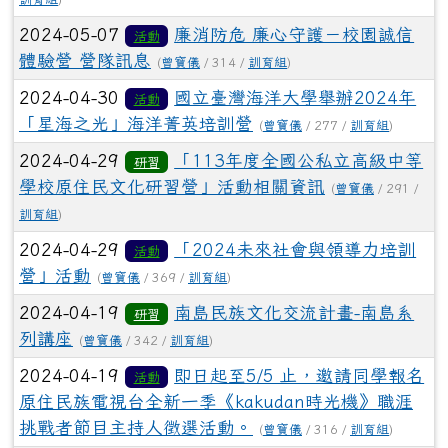
2024-05-07
廉消防危 廉心守護－校園誠信
活動
體驗營 營隊訊息
(
曾寶儀
/ 314 /
訓育組
)
2024-04-30
國立臺灣海洋大學舉辦2024年
活動
「星海之光」海洋菁英培訓營
(
曾寶儀
/ 277 /
訓育組
)
2024-04-29
「113年度全國公私立高級中等
研習
學校原住民文化研習營」活動相關資訊
(
曾寶儀
/ 291 /
訓育組
)
2024-04-29
「2024未來社會與領導力培訓
活動
營」活動
(
曾寶儀
/ 369 /
訓育組
)
2024-04-19
南島民族文化交流計畫-南島系
研習
列講座
(
曾寶儀
/ 342 /
訓育組
)
2024-04-19
即日起至5/5 止，邀請同學報名
活動
原住民族電視台全新一季《kakudan時光機》職涯
挑戰者節目主持人徵選活動。
(
曾寶儀
/ 316 /
訓育組
)