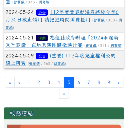
畫
(
曾寶儀
/ 345 /
訓育組
)
2024-05-24
112年度青春動滋券將於今年6
公告
月30日截止領用 請把握時間消費抵用
(
曾寶儀
/ 350 /
訓
育組
)
2024-05-21
花蓮縣政府辦理「2024洄瀾新
活動
秀爭霸讚」在地表演團體徵選比賽
(
曾寶儀
/ 311 /
訓育組
)
2024-05-09
(重要) 113年度兒童權利公約
公告
線上研習
(
曾寶儀
/ 563 /
訓育組
)
第一頁
上一頁
(目前頁次)
下
«
‹
1
2
3
4
5
6
7
8
9
›
最後頁
»
左邊區域內容
校務連結