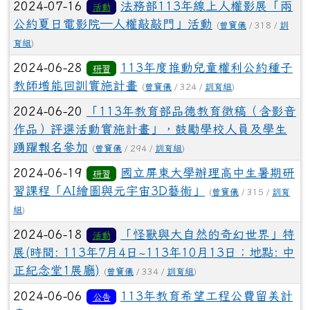
2024-07-16
法務部113年線上人權影展「兩
活動
公約夏日電影院─人權敲敲門」活動
(
曾寶儀
/ 318 /
訓
育組
)
2024-06-28
113年度推動兒童權利公約種子
研習
教師增能回訓實施計畫
(
曾寶儀
/ 324 /
訓育組
)
2024-06-20
「113年教育部品德教育徵稿（含影音
作品）評選活動實施計畫」，鼓勵學校人員及學生
踴躍報名參加
(
曾寶儀
/ 294 /
訓育組
)
2024-06-19
國立屏東大學辦理高中生暑期研
研習
習課程「AI繪圖與元宇宙3D藝術」
(
曾寶儀
/ 315 /
訓育
組
)
2024-06-18
「怪獸與大自然的奇幻世界」特
活動
展(時間: 113年7月4日~113年10月13日；地點: 中
正紀念堂1展廳)
(
曾寶儀
/ 334 /
訓育組
)
2024-06-06
113年教育希望工程公費留美計
公告