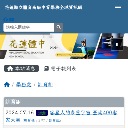
導覽列
花蓮縣立體育高級中等學校全球資
跳至主內容區
花蓮縣立體育高級中等學校全球資訊網
search
⏸
頁尾區域
主內容區域
本站消息
電子報列表
回首頁
學務處
訓育組
文章列表
訓育組
2024-07-16
客星人的多重宇宙-臺南400客
活動
家大展
(
曾寶儀
/ 297 /
訓育組
)