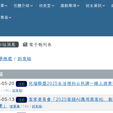
校全球資訊網
選單
花體介紹
校長室
運動專項
招生資訊
師專區
內容區域
本站消息
電子報列表
首頁
學務處
訓育組
章列表
組
-05-20
兒福聯盟2025生活裡的公民課—線上提案
活動
儀
/ 190 /
訓育組
)
-05-13
客家委員會「2025客語AI應用黑客松．
活動
賽」
(
曾寶儀
/ 186 /
訓育組
)