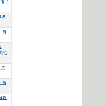
學習培
毒反
」簡
程
歡迎
日策
」簡
辦理