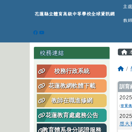
導覽列
跳至主內容區
花蓮縣立體育高級中等學
主
花蓮縣立體育高級中等學校全球資訊網
教
頁尾區域
主
左邊區域內容
校務連結
回
校務行政系統
文
花蓮教網軟體下載
訓育
2025
教師在職進修網
(
曾寶
花蓮教育處處務公告
2025
想大
教育體系身分認證服務