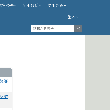
處室公告
新生報到
學生專區
登入
search
⏸
競賽
創意發