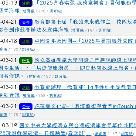
-05-13
「2025青春琪聚-服務童樂會」暑假服務
活動
簡章海報
(
曾寶儀
/ 178 /
訓育組
)
-04-21
教育部第七屆「我的未來我作主」校園反
公告
影音創作競賽辦法及宣傳海報
(
曾寶儀
/ 194 /
訓育組
)
-04-18
中國青年救國團--「2025年暑期海外營隊
活動
寶儀
/ 180 /
訓育組
)
-03-21
國立高雄餐旅大學開設二門磨課師線上課
研習
剩食生活」、「烘焙健康廚房」，即日起開放線上報名，
報名修課。
(
曾寶儀
/ 187 /
訓育組
)
-03-21
教育部辦理「教育部114年性別平等教育
活動
活動資訊
(
曾寶儀
/ 158 /
訓育組
)
-03-21
花蓮縣文化局-「表演藝術與青年的Touch
公告
寶儀
/ 178 /
訓育組
)
-03-19
國立中央大學經濟系與台灣經濟學會等單位共同
025玩遊戲學經濟一日體驗營(春季班)」
(
曾寶儀
/ 167 /
訓育組
)