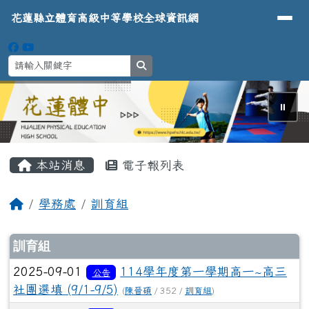
導覽列
花蓮縣立體育高級中等學校全球資
跳至主內容區
花蓮縣立體育高級中等學校全球資訊網
search
⏸
頁尾區域
主內容區域
本站消息
電子報列表
回首頁
學務處
訓育組
文章列表
訓育組
2025-09-01
114學年度第一學期高一~高三
公告
社團選填 (9/1-9/5)
(
陳晉碩
/ 352 /
訓育組
)