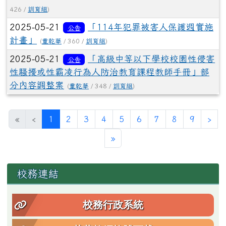
426 /
訓育組
)
2025-05-21
「114年犯罪被害人保護週實施
公告
計畫」
(
童乾華
/ 360 /
訓育組
)
2025-05-21
「高級中等以下學校校園性侵害
公告
性騷擾或性霸凌行為人防治教育課程教師手冊」部
分內容調整案
(
童乾華
/ 348 /
訓育組
)
(目前頁次)
下
«
‹
1
2
3
4
5
6
7
8
9
›
最後頁
»
左邊區域內容
校務連結
校務行政系統