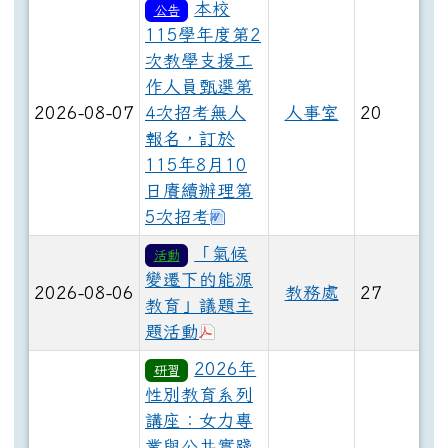
本校
公告
115學年度第2
次教學支援工
作人員甄選第
2026-08-07
4次招考無人
人事室
20
報名，訂於
115年8月10
日賡續辦理第
下載：花蓮體中115學年度
5次招考
「氣候
活動
變遷下的能源
2026-08-06
教務處
27
教育」議題主
於彈跳視窗觀看：「氣候變遷
題活動
2026年
研習
性別教育系列
講座：女力專
業與公共實踐