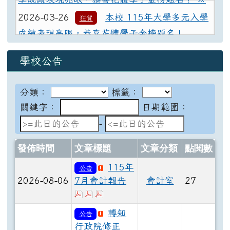
2026-03-26
本校 115年大學多元入學
狂賀
2024-04-09
112年全國中等學校運動會本校榮
獲6金6銀4銅!
成績表現亮眼，恭喜花體學子金榜題名！
2020-04-29
108學年度全校模範生當
活動
2024-04-01
※ 本校 113年大學多元入
狂賀
選名單
學校公告
學成績表現亮眼，恭喜花體學子金榜題名！ ※
2019-05-03
108全國青年盃射箭錦標
狂賀
2026-03-26
本校 115年大學多元入學
狂賀
分類：
標籤：
賽榮獲一金二銀
成績表現亮眼，恭喜花體學子金榜題名！
關鍵字：
日期範圍：
2024-04-01
※ 本校 113年大學多元入
狂賀
日期範圍：
-
學成績表現亮眼，恭喜花體學子金榜題名！ ※
發佈時間
文章標題
文章分類
點閱數
115年
公告
2026-08-06
7月會計報告
會計室
27
於彈跳視窗觀看：115年7月基金來源
於彈跳視窗觀看：115年7月平衡表
於彈跳視窗觀看：115年7月各
轉知
公告
行政院修正