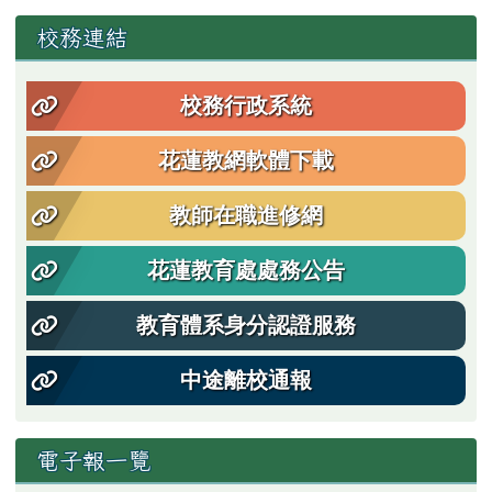
左邊區域內容
校務連結
校務行政系統
花蓮教網軟體下載
教師在職進修網
花蓮教育處處務公告
教育體系身分認證服務
中途離校通報
電子報一覽