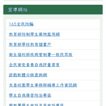
右邊區域內容
宣導網站
165全民防騙
教育部防制學生藥物濫用網
教育部學校教育儲蓄戶
衛生福利部疾病管制署一般民眾版
全民資安素養自我評量首頁
遊戲軟體分級查詢網
友善校園學生事務與輔導工作資訊網
學生自我傷害防治專區
國教署學生申訴及再申訴專區