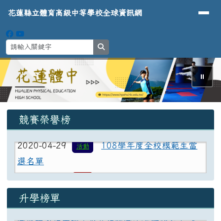
導覽列
花蓮縣立體育高級中等學校全球資
跳至主內容區
花蓮縣立體育高級中等學校全球資訊網
search
⏸
2024-04-09
112年度足球隊榮譽榜
2024-04-09
112年度舉重隊榮譽榜
頁尾區域
2024-04-09
112年全國中等學校運動會本校榮
上中區域內容
競賽榮譽榜
獲6金6銀4銅!
2020-04-29
108學年度全校模範生當
活動
選名單
2019-05-03
108全國青年盃射箭錦標
狂賀
賽榮獲一金二銀
升學榜單
2024-04-09
112年度足球隊榮譽榜
2024-04-09
112年度舉重隊榮譽榜